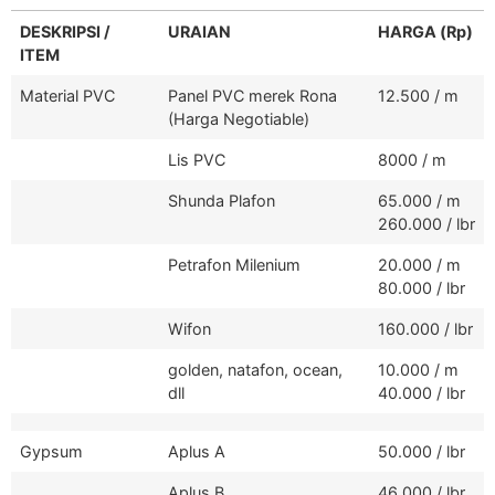
DESKRIPSI /
URAIAN
HARGA (Rp)
ITEM
Material PVC
Panel PVC merek Rona
12.500 / m
(Harga Negotiable)
Lis PVC
8000 / m
Shunda Plafon
65.000 / m
260.000 / lbr
Petrafon Milenium
20.000 / m
80.000 / lbr
Wifon
160.000 / lbr
golden, natafon, ocean,
10.000 / m
dll
40.000 / lbr
Gypsum
Aplus A
50.000 / lbr
Aplus B
46.000 / lbr