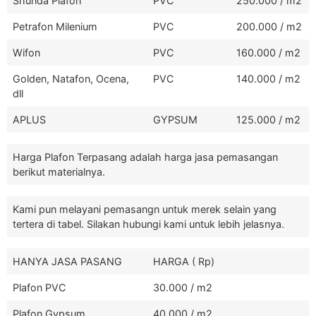
Shunda Plafon
PVC
250.000 / m2
Petrafon Milenium
PVC
200.000 / m2
Wifon
PVC
160.000 / m2
Golden, Natafon, Ocena,
PVC
140.000 / m2
dll
APLUS
GYPSUM
125.000 / m2
Harga Plafon Terpasang adalah harga jasa pemasangan
berikut materialnya.
Kami pun melayani pemasangn untuk merek selain yang
tertera di tabel. Silakan hubungi kami untuk lebih jelasnya.
HANYA JASA PASANG
HARGA ( Rp)
Plafon PVC
30.000 / m2
Plafon Gypsum
40.000 / m2