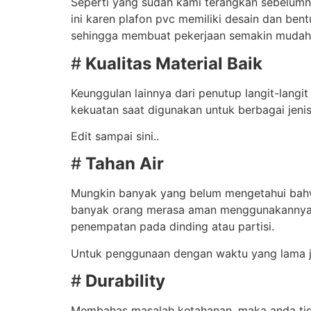
Seperti yang sudah kami terangkan sebelumny
ini karen plafon pvc memiliki desain dan ben
sehingga membuat pekerjaan semakin mudah, d
#
Kualitas Material Baik
Keunggulan lainnya dari penutup langit-lang
kekuatan saat digunakan untuk berbagai jenis
Edit sampai sini..
#
Tahan Air
Mungkin banyak yang belum mengetahui bahwa 
banyak orang merasa aman menggunakannya p
penempatan pada dinding atau partisi.
Untuk penggunaan dengan waktu yang lama j
#
Durability
Membahas masalah ketahanan, maka anda tidak 