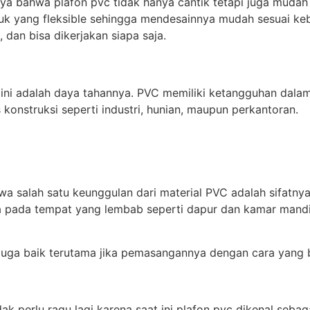
a bahwa plafon pvc tidak hanya cantik tetapi juga mudah 
tuk yang fleksible sehingga mendesainnya mudah sesuai keb
an bisa dikerjakan siapa saja.
it ini adalah daya tahannya. PVC memiliki ketangguhan d
 konstruksi seperti industri, hunian, maupun perkantoran.
salah satu keunggulan dari material PVC adalah sifatnya 
ada tempat yang lembab seperti dapur dan kamar mandi. 
uga baik terutama jika pemasangannya dengan cara yang 
perlu ragu lagi karena saat ini plafon pvc dikenal sebagai