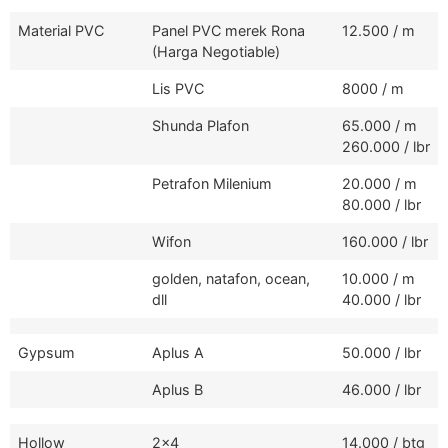
Material PVC
Panel PVC merek Rona
12.500 / m
(Harga Negotiable)
Lis PVC
8000 / m
Shunda Plafon
65.000 / m
260.000 / lbr
Petrafon Milenium
20.000 / m
80.000 / lbr
Wifon
160.000 / lbr
golden, natafon, ocean,
10.000 / m
dll
40.000 / lbr
Gypsum
Aplus A
50.000 / lbr
Aplus B
46.000 / lbr
Hollow
2x4
14.000 / btg