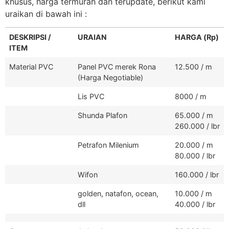
khusus, harga termurah dan terupdate, berikut kami
uraikan di bawah ini :
DESKRIPSI /
URAIAN
HARGA (Rp)
ITEM
Material PVC
Panel PVC merek Rona
12.500 / m
(Harga Negotiable)
Lis PVC
8000 / m
Shunda Plafon
65.000 / m
260.000 / lbr
Petrafon Milenium
20.000 / m
80.000 / lbr
Wifon
160.000 / lbr
golden, natafon, ocean,
10.000 / m
dll
40.000 / lbr