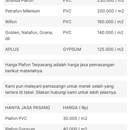
Shunda Plafon
PVC
250.000 / m2
Petrafon Milenium
PVC
200.000 / m2
Wifon
PVC
160.000 / m2
Golden, Natafon, Ocena,
PVC
140.000 / m2
dll
APLUS
GYPSUM
125.000 / m2
Harga Plafon Terpasang adalah harga jasa pemasangan
berikut materialnya.
Kami pun melayani pemasangn untuk merek selain yang
tertera di tabel. Silakan hubungi kami untuk lebih jelasnya.
HANYA JASA PASANG
HARGA ( Rp)
Plafon PVC
30.000 / m2
Plafon Gypsum
40.000 / m2